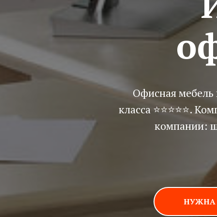
о
Офисная мебель 
класса ⭐⭐
⭐
⭐
⭐
. Ком
компании: ш
НУЖНА 