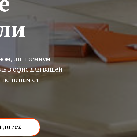
е
ли
ном, до премиум-
ль в офис для вашей
 по ценам от
 ДО 70%